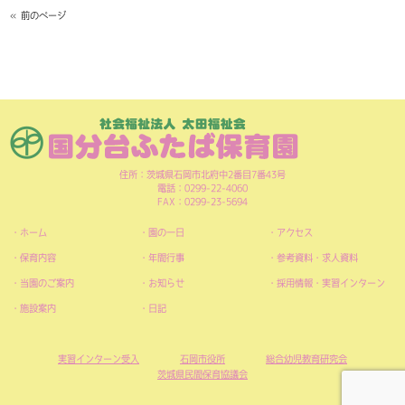
« 前のページ
住所：茨城県石岡市北府中2番目7番43号
電話：0299-22-4060
FAX：0299-23-5694
ホーム
園の一日
アクセス
保育内容
年間行事
参考資料・求人資料
当園のご案内
お知らせ
採用情報・実習インターン
施設案内
日記
実習インターン受入
石岡市役所
総合幼児教育研究会
茨城県民間保育協議会