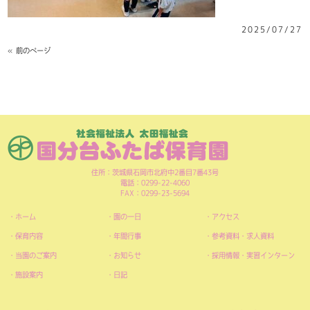
2025/07/27
« 前のページ
住所：茨城県石岡市北府中2番目7番43号
電話：0299-22-4060
FAX：0299-23-5694
ホーム
園の一日
アクセス
保育内容
年間行事
参考資料・求人資料
当園のご案内
お知らせ
採用情報・実習インターン
施設案内
日記