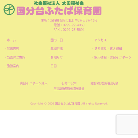
住所：茨城県石岡市北府中2番目7番43号
電話：0299-22-4060
FAX：0299-23-5694
ホーム
園の一日
アクセス
保育内容
年間行事
参考資料・求人資料
当園のご案内
お知らせ
採用情報・実習インターン
施設案内
日記
実習インターン受入
石岡市役所
総合幼児教育研究会
茨城県民間保育協議会
Copyright © 2026 国分台ふたば保育園 All rights Reserved.