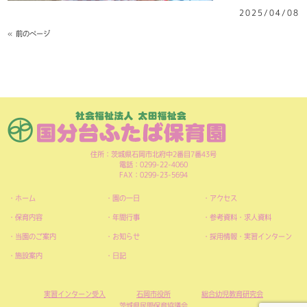
2025/04/08
« 前のページ
住所：茨城県石岡市北府中2番目7番43号
電話：0299-22-4060
FAX：0299-23-5694
ホーム
園の一日
アクセス
保育内容
年間行事
参考資料・求人資料
当園のご案内
お知らせ
採用情報・実習インターン
施設案内
日記
実習インターン受入
石岡市役所
総合幼児教育研究会
茨城県民間保育協議会