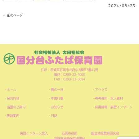
2024/08/23
« 前のページ
住所：茨城県石岡市北府中2番目7番43号
電話：0299-22-4060
FAX：0299-23-5694
ホーム
園の一日
アクセス
保育内容
年間行事
参考資料・求人資料
当園のご案内
お知らせ
採用情報・実習インターン
施設案内
日記
実習インターン受入
石岡市役所
総合幼児教育研究会
茨城県民間保育協議会