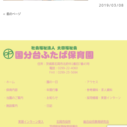
2019/03/08
« 前のページ
住所：茨城県石岡市北府中2番目7番43号
電話：0299-22-4060
FAX：0299-23-5694
ホーム
園の一日
アクセス
保育内容
年間行事
参考資料・求人資料
当園のご案内
お知らせ
採用情報・実習インターン
施設案内
日記
実習インターン受入
石岡市役所
総合幼児教育研究会
茨城県民間保育協議会