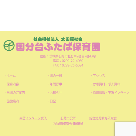
住所：茨城県石岡市北府中2番目7番43号
電話：0299-22-4060
FAX：0299-23-5694
ホーム
園の一日
アクセス
保育内容
年間行事
参考資料・求人資料
当園のご案内
お知らせ
採用情報・実習インターン
施設案内
日記
実習インターン受入
石岡市役所
総合幼児教育研究会
茨城県民間保育協議会