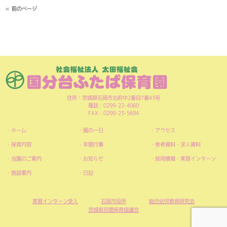
« 前のページ
住所：茨城県石岡市北府中2番目7番43号
電話：0299-22-4060
FAX：0299-23-5694
ホーム
園の一日
アクセス
保育内容
年間行事
参考資料・求人資料
当園のご案内
お知らせ
採用情報・実習インターン
施設案内
日記
実習インターン受入
石岡市役所
総合幼児教育研究会
茨城県民間保育協議会