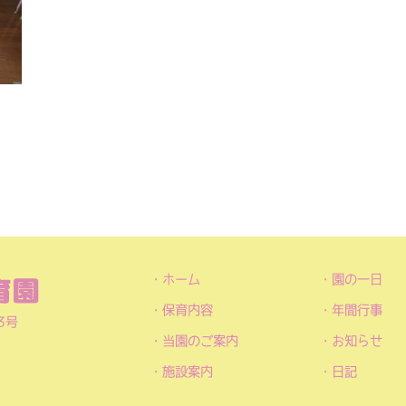
ホーム
園の一日
保育内容
年間行事
3号
当園のご案内
お知らせ
施設案内
日記