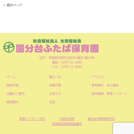
« 前のページ
住所：茨城県石岡市北府中2番目7番43号
電話：0299-22-4060
FAX：0299-23-5694
ホーム
園の一日
アクセス
保育内容
年間行事
参考資料・求人資料
当園のご案内
お知らせ
採用情報・実習インターン
施設案内
日記
実習インターン受入
石岡市役所
総合幼児教育研究会
茨城県民間保育協議会