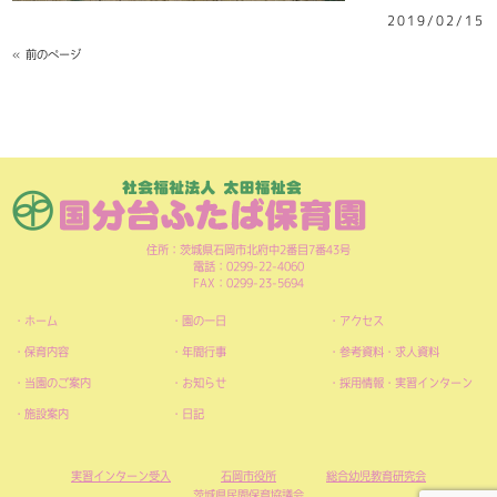
2019/02/15
« 前のページ
住所：茨城県石岡市北府中2番目7番43号
電話：0299-22-4060
FAX：0299-23-5694
ホーム
園の一日
アクセス
保育内容
年間行事
参考資料・求人資料
当園のご案内
お知らせ
採用情報・実習インターン
施設案内
日記
実習インターン受入
石岡市役所
総合幼児教育研究会
茨城県民間保育協議会