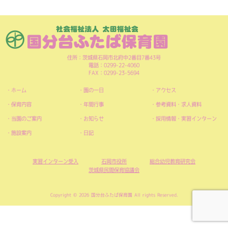
住所：茨城県石岡市北府中2番目7番43号
電話：0299-22-4060
FAX：0299-23-5694
ホーム
園の一日
アクセス
保育内容
年間行事
参考資料・求人資料
当園のご案内
お知らせ
採用情報・実習インターン
施設案内
日記
実習インターン受入
石岡市役所
総合幼児教育研究会
茨城県民間保育協議会
Copyright © 2026 国分台ふたば保育園 All rights Reserved.