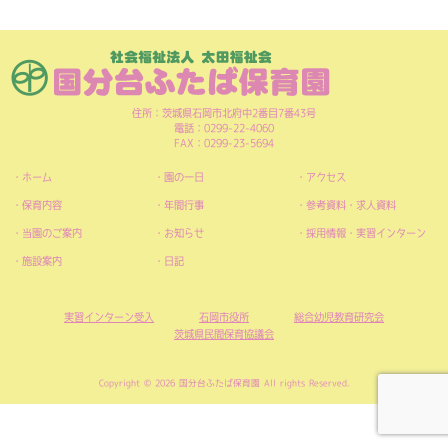
住所：茨城県石岡市北府中2番目7番43号
電話：0299-22-4060
FAX：0299-23-5694
ホーム
園の一日
アクセス
保育内容
年間行事
参考資料・求人資料
当園のご案内
お知らせ
採用情報・実習インターン
施設案内
日記
実習インターン受入
石岡市役所
総合幼児教育研究会
茨城県民間保育協議会
Copyright © 2026 国分台ふたば保育園 All rights Reserved.