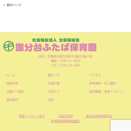
« 前のページ
住所：茨城県石岡市北府中2番目7番43号
電話：0299-22-4060
FAX：0299-23-5694
ホーム
園の一日
アクセス
保育内容
年間行事
参考資料・求人資料
当園のご案内
お知らせ
採用情報・実習インターン
施設案内
日記
実習インターン受入
石岡市役所
総合幼児教育研究会
茨城県民間保育協議会