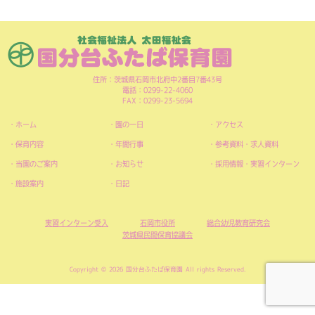
住所：茨城県石岡市北府中2番目7番43号
電話：0299-22-4060
FAX：0299-23-5694
ホーム
園の一日
アクセス
保育内容
年間行事
参考資料・求人資料
当園のご案内
お知らせ
採用情報・実習インターン
施設案内
日記
実習インターン受入
石岡市役所
総合幼児教育研究会
茨城県民間保育協議会
Copyright © 2026 国分台ふたば保育園 All rights Reserved.