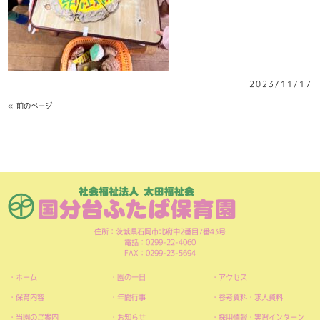
2023/11/17
« 前のページ
住所：茨城県石岡市北府中2番目7番43号
電話：0299-22-4060
FAX：0299-23-5694
ホーム
園の一日
アクセス
保育内容
年間行事
参考資料・求人資料
当園のご案内
お知らせ
採用情報・実習インターン