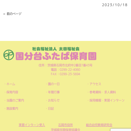
2023/10/18
« 前のページ
住所：茨城県石岡市北府中2番目7番43号
電話：0299-22-4060
FAX：0299-23-5694
ホーム
園の一日
アクセス
保育内容
年間行事
参考資料・求人資料
当園のご案内
お知らせ
採用情報・実習インターン
施設案内
日記
実習インターン受入
石岡市役所
総合幼児教育研究会
茨城県民間保育協議会