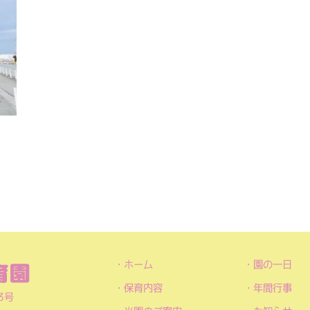
ホーム
園の一日
保育内容
年間行事
3号