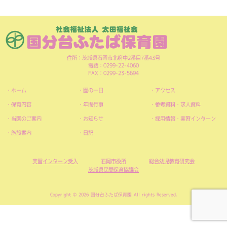
住所：茨城県石岡市北府中2番目7番43号
電話：0299-22-4060
FAX：0299-23-5694
ホーム
園の一日
アクセス
保育内容
年間行事
参考資料・求人資料
当園のご案内
お知らせ
採用情報・実習インターン
施設案内
日記
実習インターン受入
石岡市役所
総合幼児教育研究会
茨城県民間保育協議会
Copyright © 2026 国分台ふたば保育園 All rights Reserved.