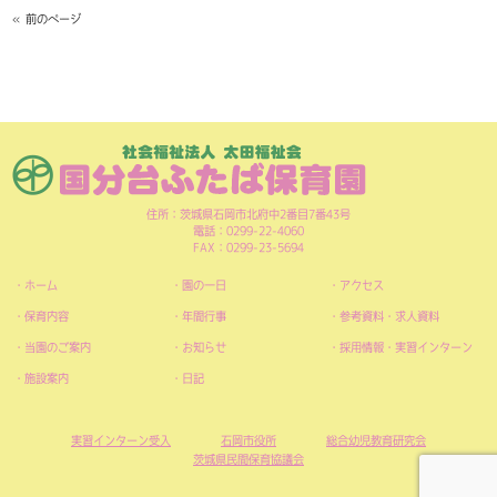
« 前のページ
住所：茨城県石岡市北府中2番目7番43号
電話：0299-22-4060
FAX：0299-23-5694
ホーム
園の一日
アクセス
保育内容
年間行事
参考資料・求人資料
当園のご案内
お知らせ
採用情報・実習インターン
施設案内
日記
実習インターン受入
石岡市役所
総合幼児教育研究会
茨城県民間保育協議会